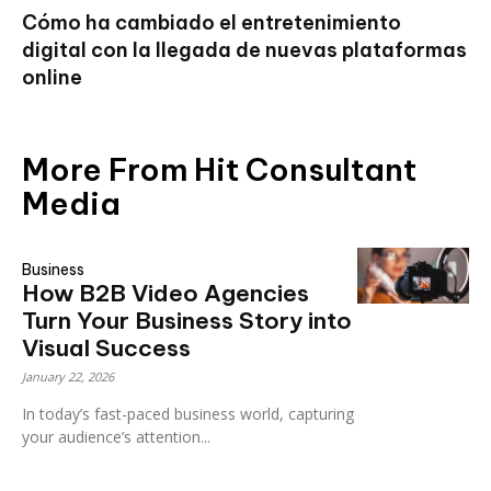
Cómo ha cambiado el entretenimiento
digital con la llegada de nuevas plataformas
online
More From Hit Consultant
Media
Business
How B2B Video Agencies
Turn Your Business Story into
Visual Success
January 22, 2026
In today’s fast-paced business world, capturing
your audience’s attention...