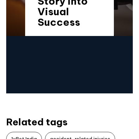
Story into
Visual
Success
Related tags
1xBet India
accident-related injuries